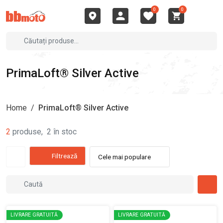
0
0
PrimaLoft® Silver Active
Home
/
PrimaLoft® Silver Active
2
produse
,
2
în stoc
Filtrează
Cele mai populare
LIVRARE GRATUITĂ
LIVRARE GRATUITĂ