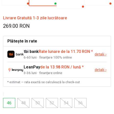
Livrare Gratuită 1-3 zile lucrătoare
269.00 RON
Plătește în rate
tbi bank
Rate lunare de la 11.70 RON
*
detalii
›
6-60 luni · finanțare 100% online
LeanPay
de la 13.98 RON / lună
*
detalii
›
3-36 luni · finanțare online
* estimat — rata exactă se calculează la check-out
:
46
48
50
52
54
56