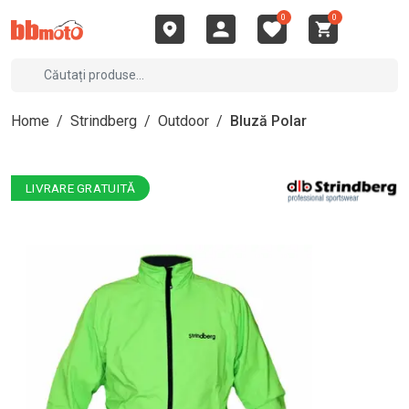
0
0
Home
/
Strindberg
/
Outdoor
/
Bluză Polar
LIVRARE GRATUITĂ