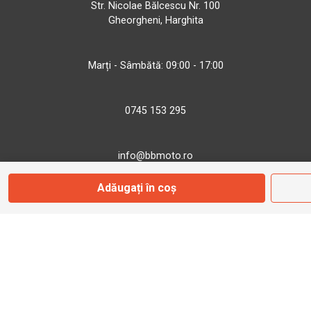
Str. Nicolae Bălcescu Nr. 100
Gheorgheni, Harghita
Marți - Sâmbătă: 09:00 - 17:00
0745 153 295
info@bbmoto.ro
Adăugați în coș
Magazin
Otopeni
Str. Ferme D Nr. 2
Otopeni, Ilfov