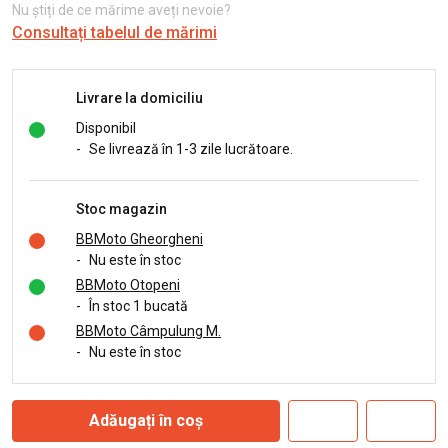
Nu știți de ce mărime aveți nevoie?
Consultați tabelul de mărimi
Livrare la domiciliu
Disponibil
-
Se livrează în 1-3 zile lucrătoare.
Stoc magazin
BBMoto Gheorgheni
-
Nu este în stoc
BBMoto Otopeni
-
În stoc 1 bucată
BBMoto Câmpulung M.
-
Nu este în stoc
Adăugați în coș