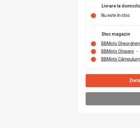
Livrare la domicili
Nu este în stoc
Stoc magazin
BBMoto Gheorghen
BBMoto Otopeni
-
BBMoto Câmpulung
Deta