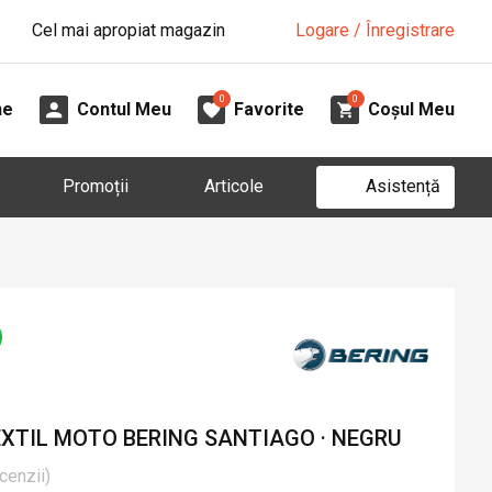
Cel mai apropiat magazin
Logare / Înregistrare
0
0
ne
Contul Meu
Favorite
Coșul Meu
Asistență
Promoții
Articole
EXTIL MOTO BERING SANTIAGO · NEGRU
cenzii
)