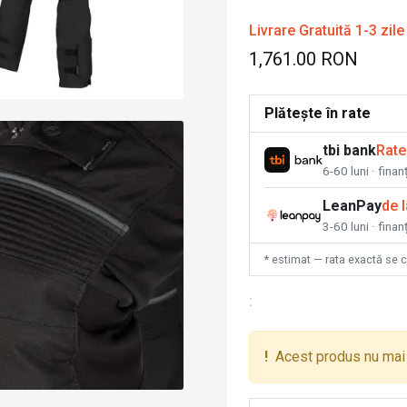
Livrare Gratuită 1-3 zile
1,761.00 RON
Plătește în rate
tbi bank
Rate
6-60 luni · fina
LeanPay
de 
3-60 luni · finan
* estimat — rata exactă se 
:
!
Acest produs nu mai 