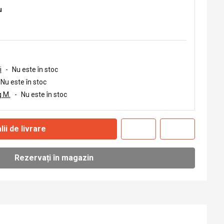
u
i
-
Nu este în stoc
Nu este în stoc
 M.
-
Nu este în stoc
lii de livrare
Rezervați în magazin