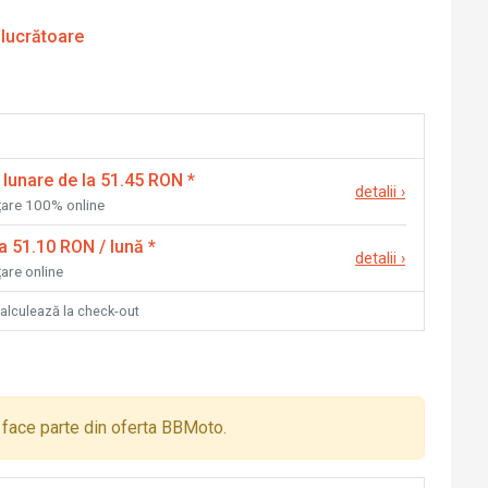
 lucrătoare
 lunare de la 51.45 RON
*
detalii
›
nțare 100% online
la 51.10 RON / lună
*
detalii
›
țare online
calculează la check-out
face parte din oferta BBMoto.