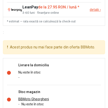
LeanPay
de la 27.95 RON / lună
*
detalii
›
3-60 luni · finanțare online
* estimat — rata exactă se calculează la check-out
:
!
Acest produs nu mai face parte din oferta BBMoto.
Livrare la domiciliu
Nu este în stoc
-
Stoc magazin
BBMoto Gheorgheni
-
Nu este în stoc