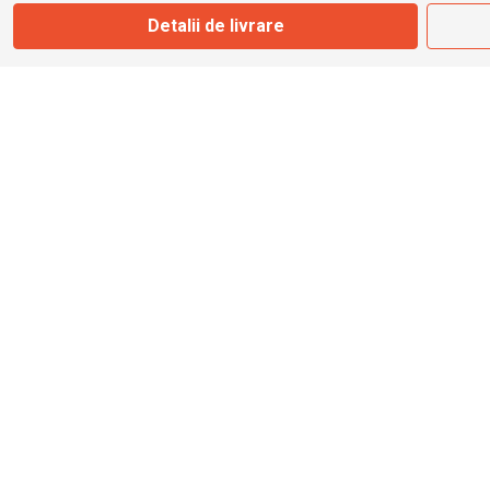
Marți - Sâmbătă: 09:00 - 17:00
Detalii de livrare
0745 153 295
info@bbmoto.ro
Magazin
Otopeni
Str. Ferme D Nr. 2
Otopeni, Ilfov
Marți - Sâmbătă: 10:00 - 18:00