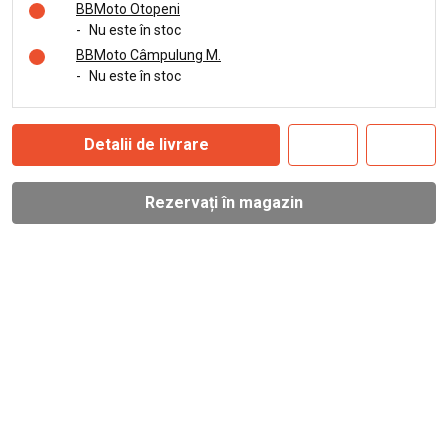
BBMoto Otopeni
-
Nu este în stoc
BBMoto Câmpulung M.
-
Nu este în stoc
Detalii de livrare
Rezervați în magazin