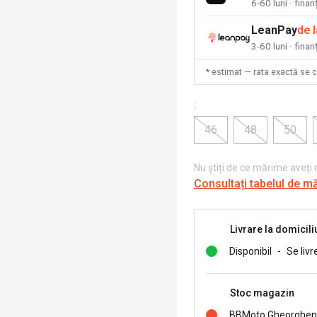
6-60 luni · fina
LeanPay
de 
3-60 luni · finan
* estimat — rata exactă se 
:
46
48
50
Nu știți de ce mărime aveți
Consultați tabelul de m
Livrare la domicili
Disponibil
-
Se livr
Stoc magazin
BBMoto Gheorghen