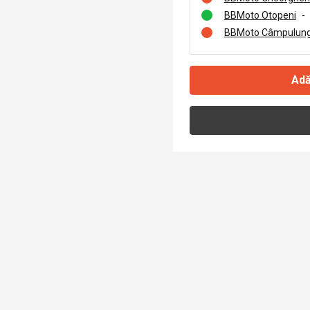
BBMoto Otopeni
-
BBMoto Câmpulung
Adă