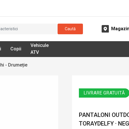
Magazi
Caută
Vehicule
i
Copii
ATV
hi - Drumeție
LIVRARE GRATUITĂ
PANTALONI OUTDOO
TORAYDELFY · NE