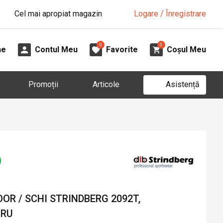
Cel mai apropiat magazin
Logare / Înregistrare
0
0
ne
Contul Meu
Favorite
Coșul Meu
Asistență
Promoții
Articole
R / SCHI STRINDBERG 2092T,
GRU