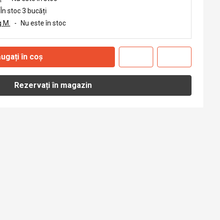
În stoc 3 bucăți
 M.
-
Nu este în stoc
ugați în coș
Rezervați în magazin