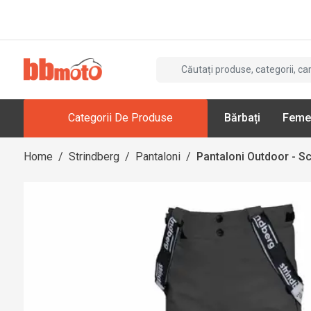
Categorii De Produse
Bărbați
Feme
Home
/
Strindberg
/
Pantaloni
/
Pantaloni Outdoor - Sc