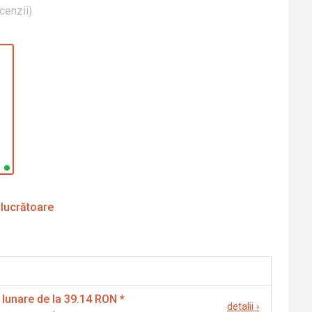
cenzii
)
 lucrătoare
 lunare de la 39.14 RON
*
detalii
›