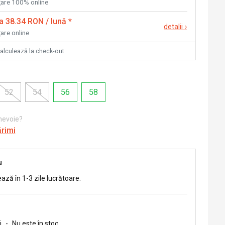
nțare 100% online
la 38.34 RON / lună
*
detalii
›
țare online
calculează la check-out
52
54
56
58
 nevoie?
ărimi
u
ează în 1-3 zile lucrătoare.
i
-
Nu este în stoc