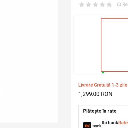
(
0
Re
Livrare Gratuită 1-3 zile
1,299.00 RON
Plătește în rate
tbi bank
Rate