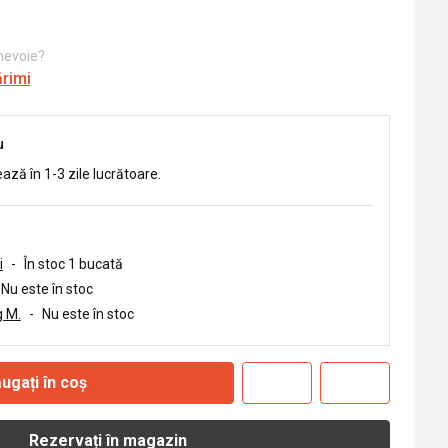
 nevoie?
ărimi
u
ează în 1-3 zile lucrătoare.
i
-
În stoc 1 bucată
Nu este în stoc
 M.
-
Nu este în stoc
ugați în coș
Rezervați în magazin