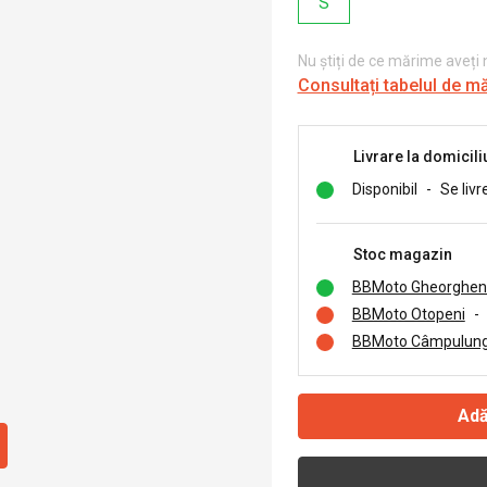
S
Nu știți de ce mărime aveți
Consultați tabelul de m
Livrare la domicili
Disponibil
-
Se livr
Stoc magazin
BBMoto Gheorghen
BBMoto Otopeni
-
BBMoto Câmpulung
Adă