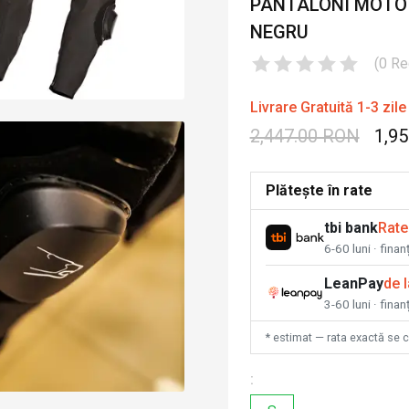
PANTALONI MOTO D
NEGRU
(
0
Re
Livrare Gratuită 1-3 zile
2,447.00 RON
1,9
Plătește în rate
tbi bank
Rate
6-60 luni · fina
LeanPay
de 
3-60 luni · finan
* estimat — rata exactă se 
: