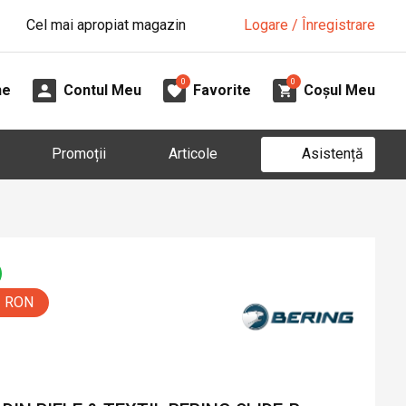
Cel mai apropiat magazin
Logare / Înregistrare
0
0
ne
Contul Meu
Favorite
Coșul Meu
Asistență
Promoții
Articole
0 RON