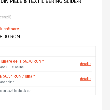
IN PIELE & TEXTIL BERING SLIDE-R ·
cenzii
)
 lucrătoare
58.00 RON
 lunare de la 56.70 RON
*
detalii
›
nțare 100% online
la 56.54 RON / lună
*
detalii
›
țare online
calculează la check-out