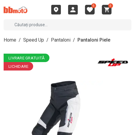
0
0
Home
/
Speed Up
/
Pantaloni
/
Pantaloni Piele
LIVRARE GRATUITĂ
LICHIDARE