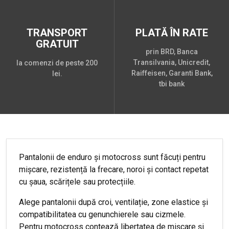
TRANSPORT
PLATĂ ÎN RATE
GRATUIT
prin BRD, Banca
Transilvania, Unicredit,
la comenzi de peste 200
Raiffeisen, Garanti Bank,
lei.
tbi bank
Pantalonii de enduro și motocross sunt făcuți pentru
mișcare, rezistență la frecare, noroi și contact repetat
cu șaua, scărițele sau protecțiile.
Alege pantalonii după croi, ventilație, zone elastice și
compatibilitatea cu genunchierele sau cizmele.
Pentru motocross contează libertatea de mișcare și