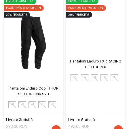
LIVRARE GRATUITĂ
LIVRARE GRATUITĂ
ECONOMISIȚI
64.00 RON
ECONOMISIȚI
98.00 RON
22
%
REDUCERE
20
%
REDUCERE
Pantaloni Enduro FXR RACING
CLUTCH MX
30
32
34
36
38
Pantaloni Enduro Copii THOR
SECTOR LINK S20
20
22
24
26
28
Livrare Gratuită
Livrare Gratuită
293.00 RON
492.00 RON