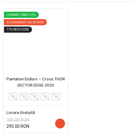
LIVRARE GRATUITĂ
ECONOMISIȚI
60.00 RON
17
%
REDUCERE
Pantaloni Enduro – Cross THOR
SECTOR EDGE 2023
28
30
32
34
36
Livrare Gratuită
355.00 RON
295.00 RON