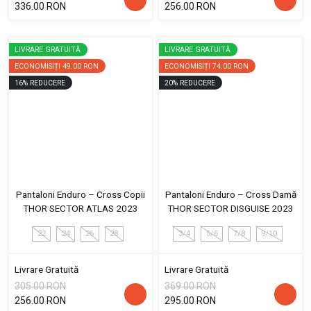
336.00 RON
256.00 RON
LIVRARE GRATUITĂ
LIVRARE GRATUITĂ
ECONOMISIȚI
49.00 RON
ECONOMISIȚI
74.00 RON
16
%
REDUCERE
20
%
REDUCERE
Pantaloni Enduro – Cross Copii
Pantaloni Enduro – Cross Damă
THOR SECTOR ATLAS 2023
THOR SECTOR DISGUISE 2023
22
24
26
28
3/4
5/6
7/8
9/10
Livrare Gratuită
Livrare Gratuită
305.00 RON
369.00 RON
256.00 RON
295.00 RON