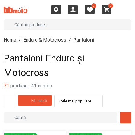
0
0
Home
/
Enduro & Motocross
/
Pantaloni
Pantaloni Enduro și
Motocross
71
produse
,
41
în stoc
Filtrează
Cele mai populare