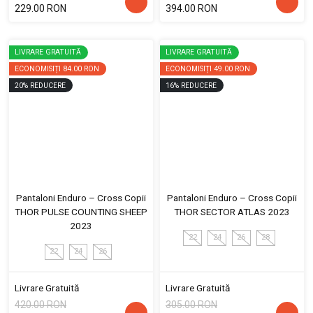
229.00 RON
394.00 RON
LIVRARE GRATUITĂ
LIVRARE GRATUITĂ
ECONOMISIȚI
84.00 RON
ECONOMISIȚI
49.00 RON
20
%
REDUCERE
16
%
REDUCERE
Pantaloni Enduro – Cross Copii
Pantaloni Enduro – Cross Copii
THOR PULSE COUNTING SHEEP
THOR SECTOR ATLAS 2023
2023
22
24
26
28
22
24
26
Livrare Gratuită
Livrare Gratuită
420.00 RON
305.00 RON