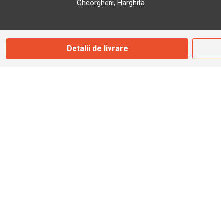
Gheorgheni, Harghita
Marți - Sâmbătă: 09:00 - 17:00
Detalii de livrare
0745 153 295
info@bbmoto.ro
Magazin
Otopeni
Str. Ferme D Nr. 2
Otopeni, Ilfov