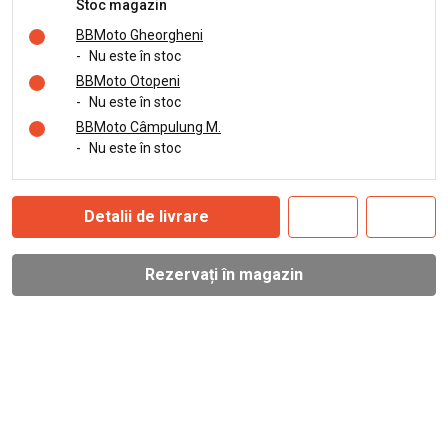
Stoc magazin
BBMoto Gheorgheni
-
Nu este în stoc
BBMoto Otopeni
-
Nu este în stoc
BBMoto Câmpulung M.
-
Nu este în stoc
Detalii de livrare
Rezervați în magazin