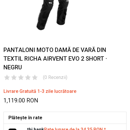
PANTALONI MOTO DAMĂ DE VARĂ DIN
TEXTIL RICHA AIRVENT EVO 2 SHORT ·
NEGRU
(
0
Recenzii
)
Livrare Gratuită 1-3 zile lucrătoare
1,119.00 RON
Plătește în rate
tbi bank
Rate lunare de la 34.35 RON
*