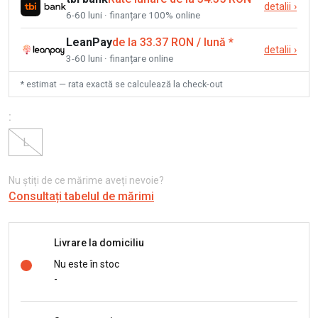
detalii
›
6-60 luni · finanțare 100% online
LeanPay
de la 33.37 RON / lună
*
detalii
›
3-60 luni · finanțare online
* estimat — rata exactă se calculează la check-out
:
L
Nu știți de ce mărime aveți nevoie?
Consultați tabelul de mărimi
Livrare la domiciliu
Nu este în stoc
-