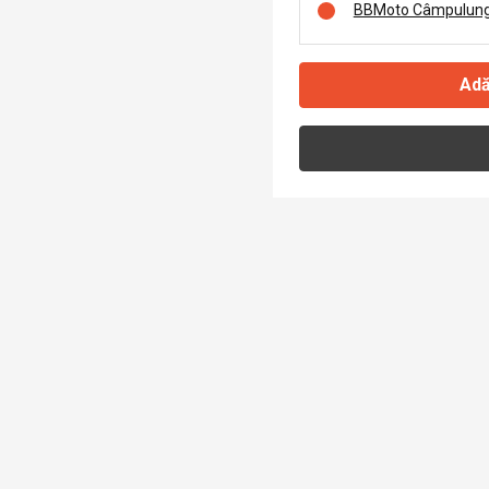
BBMoto Câmpulung
Adă