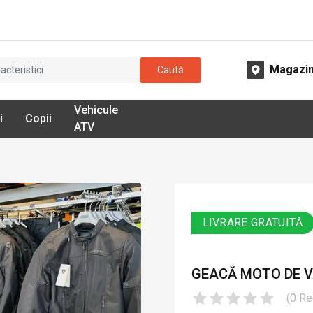
Magazi
Caută
Vehicule
i
Copii
ATV
LIVRARE GRATUITĂ
GEACĂ MOTO DE VA
(
0
Re