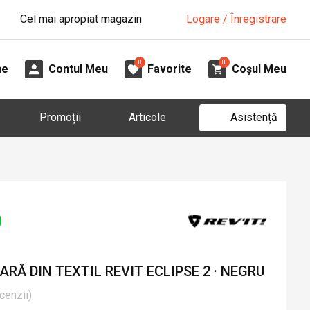
Cel mai apropiat magazin
Logare / Înregistrare
0
0
ne
Contul Meu
Favorite
Coșul Meu
Asistență
Promoții
Articole
RĂ DIN TEXTIL REVIT ECLIPSE 2 · NEGRU
cenzii
)