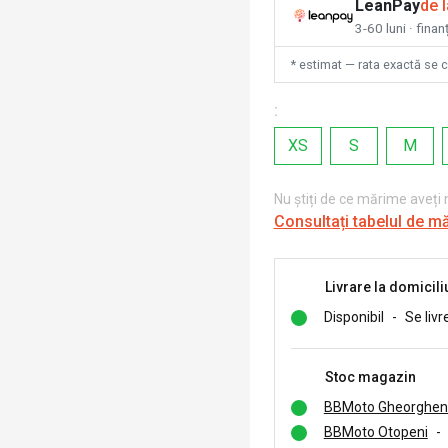
LeanPay
de 
3-60 luni · finan
* estimat — rata exactă se 
:
XS
S
M
Nu știți de ce mărime aveți
Consultați tabelul de m
Livrare la domicili
Disponibil
-
Se livr
Stoc magazin
BBMoto Gheorghen
BBMoto Otopeni
-