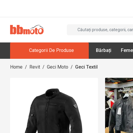
Categorii De Produse
Bărbați
Feme
Home
/
Revit
/
Geci Moto
/
Geci Textil