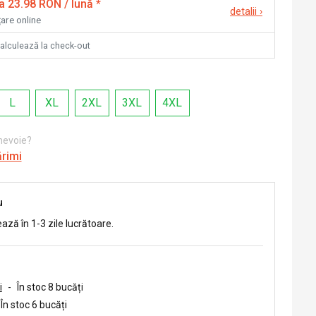
la 23.98 RON / lună
*
detalii
›
țare online
calculează la check-out
L
XL
2XL
3XL
4XL
 nevoie?
ărimi
u
ează în 1-3 zile lucrătoare.
i
-
În stoc 8 bucăți
În stoc 6 bucăți