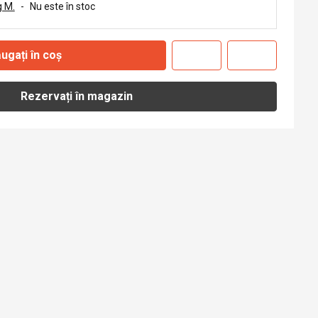
 M.
-
Nu este în stoc
ugați în coș
Rezervați în magazin