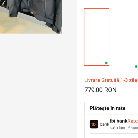
Livrare Gratuită 1-3 zile
779.00 RON
Plătește în rate
tbi bank
Rate
6-60 luni · fina