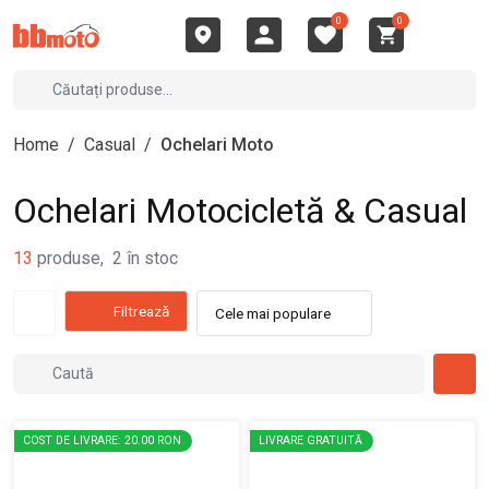
0
0
Home
/
Casual
/
Ochelari Moto
Ochelari Motocicletă & Casual
13
produse
,
2
în stoc
Filtrează
Cele mai populare
COST DE LIVRARE: 20.00 RON
LIVRARE GRATUITĂ