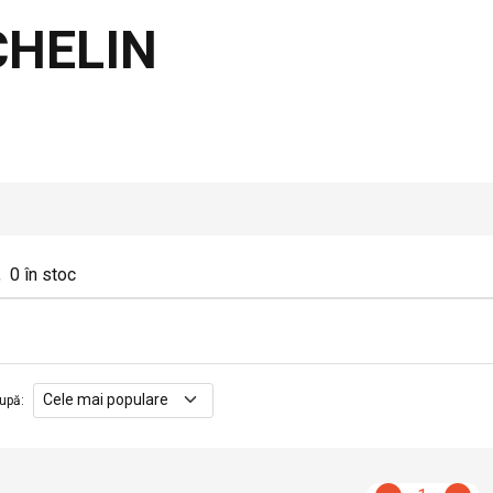
CHELIN
,
0
în stoc
upă
: