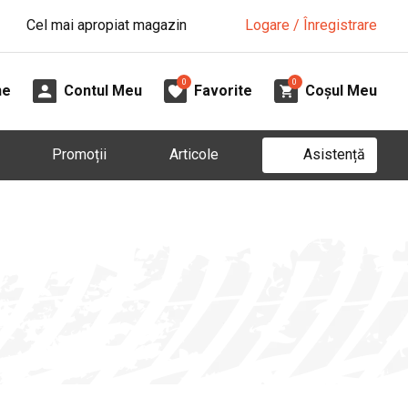
Cel mai apropiat magazin
Logare / Înregistrare
0
0
ne
Contul Meu
Favorite
Coșul Meu
Asistență
Promoții
Articole