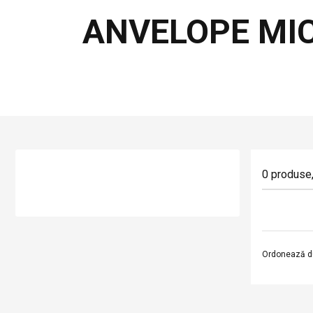
ANVELOPE MI
0
produse
Ordonează d