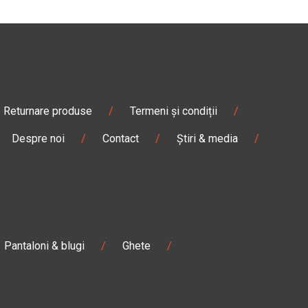
Returnare produse
/
Termeni și condiții
/
Despre noi
/
Contact
/
Știri & media
/
Pantaloni & blugi
/
Ghete
/