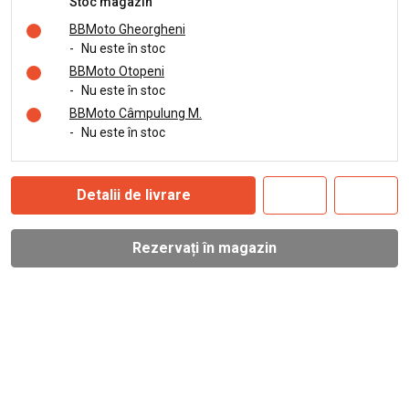
Stoc magazin
BBMoto Gheorgheni
-
Nu este în stoc
BBMoto Otopeni
-
Nu este în stoc
BBMoto Câmpulung M.
-
Nu este în stoc
Detalii de livrare
Rezervați în magazin