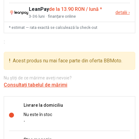
LeanPay
de la 13.90 RON / lună
*
detalii
›
3-36 luni · finanțare online
* estimat — rata exactă se calculează la check-out
:
!
Acest produs nu mai face parte din oferta BBMoto.
Nu știți de ce mărime aveți nevoie?
Consultați tabelul de mărimi
Livrare la domiciliu
Nu este în stoc
-