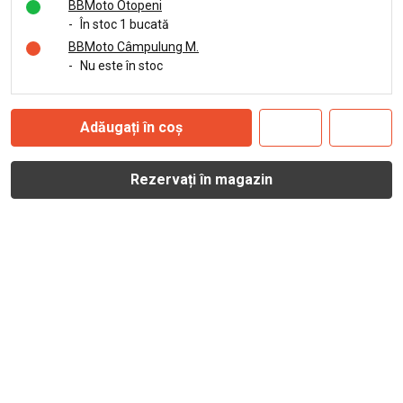
BBMoto Otopeni
-
În stoc 1 bucată
BBMoto Câmpulung M.
-
Nu este în stoc
Adăugați în coș
Rezervați în magazin