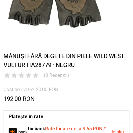
MĂNUȘI FĂRĂ DEGETE DIN PIELE WILD WEST
VULTUR HA28779 · NEGRU
(
0
Recenzii
)
Cost de livrare: 20.00 RON
192.00 RON
Plătește în rate
tbi bank
Rate lunare de la 9.65 RON
*
detalii
›