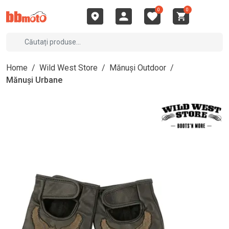
0
0
Home
/
Wild West Store
/
Mănuși Outdoor
/
Mănuși Urbane