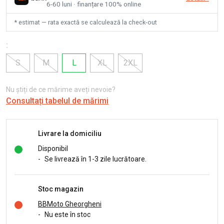
6-60 luni · finanțare 100% online
* estimat — rata exactă se calculează la check-out
:
S
M
L
XL
2XL
Nu știți de ce mărime aveți nevoie?
Consultați tabelul de mărimi
Livrare la domiciliu
Disponibil
-
Se livrează în 1-3 zile lucrătoare.
Stoc magazin
BBMoto Gheorgheni
-
Nu este în stoc