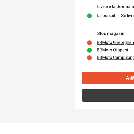
Livrare la domicili
Disponibil
-
Se livr
Stoc magazin
BBMoto Gheorghen
BBMoto Otopeni
-
BBMoto Câmpulung
Adă