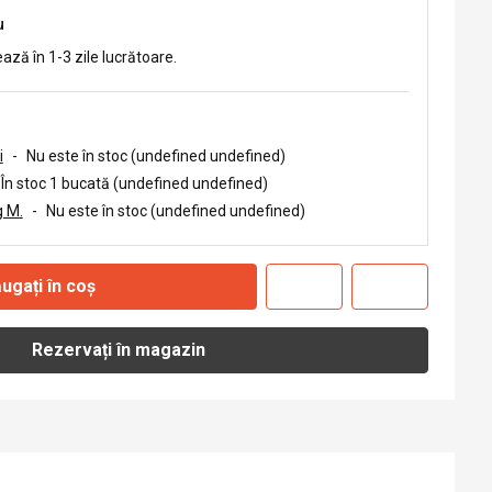
u
ează în 1-3 zile lucrătoare.
i
-
Nu este în stoc (undefined undefined)
În stoc 1 bucată (undefined undefined)
 M.
-
Nu este în stoc (undefined undefined)
ugați în coș
Rezervați în magazin