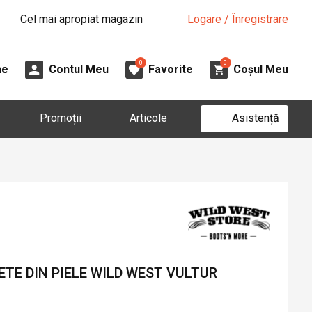
Cel mai apropiat magazin
Logare / Înregistrare
0
0
ne
Contul Meu
Favorite
Coșul Meu
Asistență
Promoții
Articole
TE DIN PIELE WILD WEST VULTUR