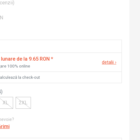
cenzii
)
ON
 lunare de la 9.65 RON
*
detalii
›
nțare 100% online
calculează la check-out
4
)
XL
2XL
 nevoie?
ărimi