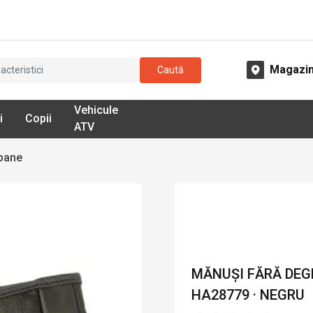
Magazi
Caută
Vehicule
i
Copii
ATV
bane
MĂNUȘI FĂRĂ DEGE
HA28779 · NEGRU