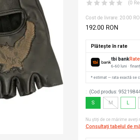
(
0
Re
Cost de livrare: 20.00 R
192.00 RON
Plătește în rate
tbi bank
Rate
6-60 luni · fina
* estimat — rata exactă se 
:
(
Cod produs
:
9521984
S
M
L
Nu știți de ce mărime aveți
Consultați tabelul de m