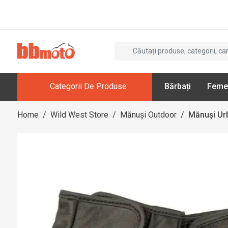
Categorii De Produse
Bărbați
Feme
Home
/
Wild West Store
/
Mănuși Outdoor
/
Mănuși Ur