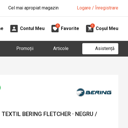
Cel mai apropiat magazin
Logare / Înregistrare
0
0
ne
Contul Meu
Favorite
Coșul Meu
Asistență
Promoții
Articole
TEXTIL BERING FLETCHER · NEGRU /