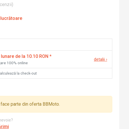
cenzii
)
 lucrătoare
 lunare de la 10.10 RON
*
detalii
›
nțare 100% online
calculează la check-out
face parte din oferta BBMoto.
 nevoie?
ărimi