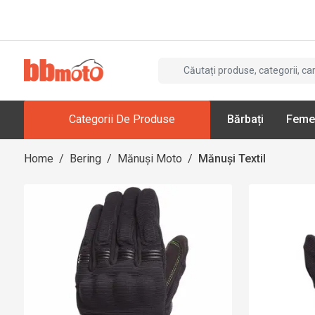
Categorii De Produse
Bărbați
Feme
Home
/
Bering
/
Mănuși Moto
/
Mănuși Textil