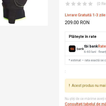
(
0
Re
Livrare Gratuită 1-3 zile
209.00 RON
Plătește în rate
tbi bank
Rate
6-60 luni · fina
* estimat — rata exactă se 
:
!
Acest produs nu mai 
Nu știți de ce mărime aveți
Consultați tabelul de m