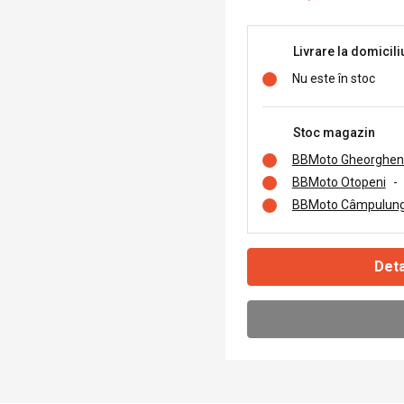
Livrare la domicili
Nu este în stoc
Stoc magazin
BBMoto Gheorghen
BBMoto Otopeni
-
BBMoto Câmpulung
Deta