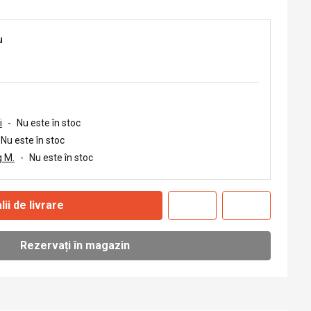
u
i
-
Nu este în stoc
Nu este în stoc
 M.
-
Nu este în stoc
lii de livrare
Rezervați în magazin