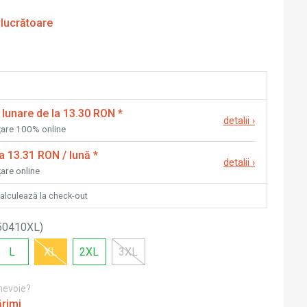
 lucrătoare
 lunare de la 13.30 RON
*
detalii
›
nțare 100% online
la 13.31 RON / lună
*
detalii
›
țare online
calculează la check-out
50410XL
)
L
XL
2XL
3XL
 nevoie?
ărimi