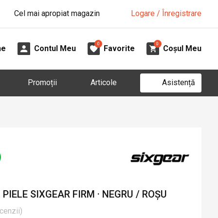
Cel mai apropiat magazin
Logare / Înregistrare
0
0
ne
Contul Meu
Favorite
Coșul Meu
Asistență
Promoții
Articole
PIELE SIXGEAR FIRM · NEGRU / ROȘU
cenzii
)