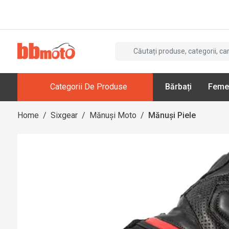
Categorii De Produse
Bărbați
Feme
Home
/
Sixgear
/
Mănuși Moto
/
Mănuși Piele