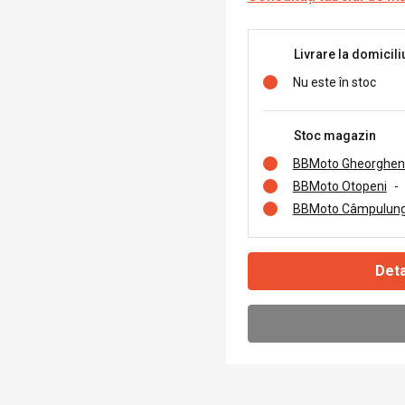
Livrare la domicili
Nu este în stoc
Stoc magazin
BBMoto Gheorghen
BBMoto Otopeni
-
BBMoto Câmpulung
Deta