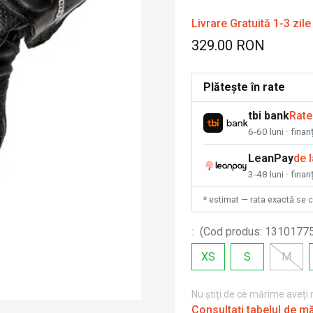
Livrare Gratuită 1-3 zile
329.00 RON
Plătește în rate
tbi bank
Rate
6-60 luni · fina
LeanPay
de 
3-48 luni · finan
* estimat — rata exactă se 
:
(
Cod produs
:
1310177
XS
S
M
Nu știți de ce mărime aveți
Consultați tabelul de m