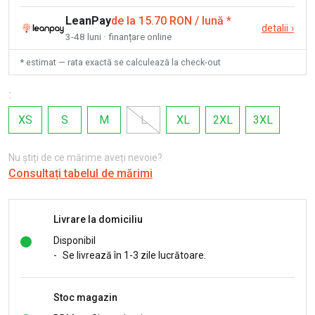
LeanPay
de la 15.70 RON / lună
*
detalii
›
3-48 luni · finanțare online
* estimat — rata exactă se calculează la check-out
:
XS
S
M
L
XL
2XL
3XL
Nu știți de ce mărime aveți nevoie?
Consultați tabelul de mărimi
Livrare la domiciliu
Disponibil
-
Se livrează în 1-3 zile lucrătoare.
Stoc magazin