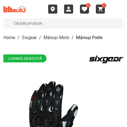
0
0
Home
/
Sixgear
/
Mănuși Moto
/
Mănuși Piele
LIVRARE GRATUITĂ