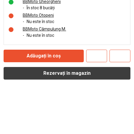
BBMoto Gheorgheni
-
În stoc 8 bucăți
BBMoto Otopeni
-
Nu este în stoc
BBMoto Câmpulung M.
-
Nu este în stoc
Adăugați în coș
Rezervați în magazin