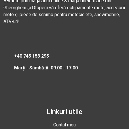
BBmoto prin magazinul online & magazinele fizice din
Gheorgheni și Otopeni vă oferă echipamente moto, accesorii
moto și piese de schimb pentru motociclete, snowmobile,
ATV-uri!
+40 745 153 295
Marți - Sâmbătă: 09:00 - 17:00
Linkuri utile
Contul meu