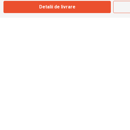
Marți - Sâmbătă: 09:00 - 17:00
Detalii de livrare
0745 153 295
info@bbmoto.ro
Magazin
Otopeni
Str. Ferme D Nr. 2
Otopeni, Ilfov
Marți - Sâmbătă: 10:00 - 18:00