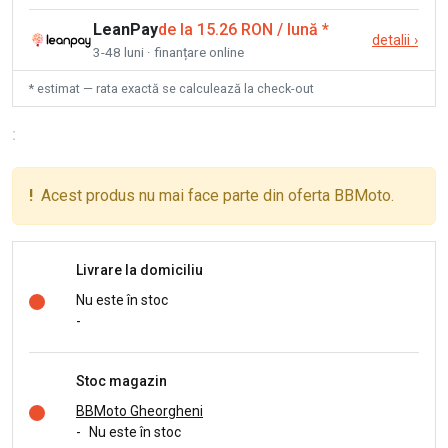
LeanPay
de la 15.26 RON / lună
*
detalii
›
3-48 luni · finanțare online
* estimat — rata exactă se calculează la check-out
:
!
Acest produs nu mai face parte din oferta BBMoto.
Livrare la domiciliu
Nu este în stoc
-
Stoc magazin
BBMoto Gheorgheni
-
Nu este în stoc