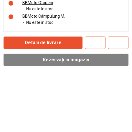
BBMoto Otopeni
-
Nu este în stoc
BBMoto Câmpulung M.
-
Nu este în stoc
Detalii de livrare
Rezervați în magazin