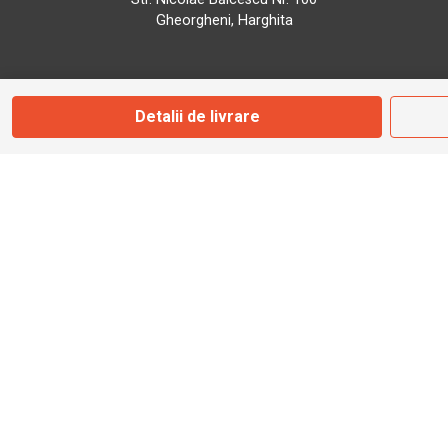
Gheorgheni, Harghita
Marți - Sâmbătă: 09:00 - 17:00
Detalii de livrare
0745 153 295
info@bbmoto.ro
Magazin
Otopeni
Str. Ferme D Nr. 2
Otopeni, Ilfov