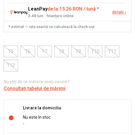
LeanPay
de la 15.26 RON / lună
*
detalii
›
3-48 luni · finanțare online
* estimat — rata exactă se calculează la check-out
:
T5
T6
T7
T8
T9
T10
T11
T12
Nu știți de ce mărime aveți nevoie?
Consultați tabelul de mărimi
Livrare la domiciliu
Nu este în stoc
-