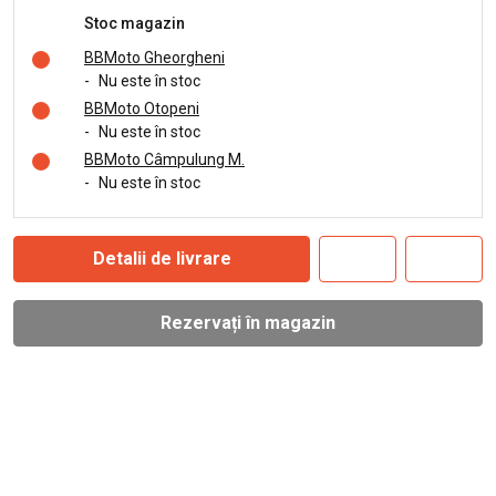
Stoc magazin
BBMoto Gheorgheni
-
Nu este în stoc
BBMoto Otopeni
-
Nu este în stoc
BBMoto Câmpulung M.
-
Nu este în stoc
Detalii de livrare
Rezervați în magazin