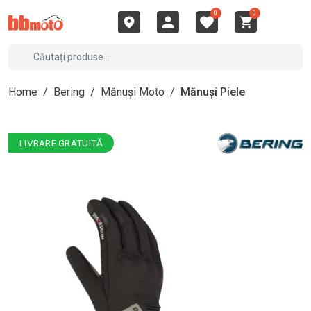
0
0
Home
/
Bering
/
Mănuși Moto
/
Mănuși Piele
LIVRARE GRATUITĂ