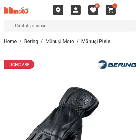
0
0
Home
/
Bering
/
Mănuși Moto
/
Mănuși Piele
LICHIDARE