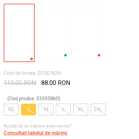
Cost de livrare: 20.00 RON
110.00 RON
88.00 RON
:
(
Cod produs
:
33305860
)
XS
S
M
L
XL
2XL
Nu știți de ce mărime aveți nevoie?
Consultați tabelul de mărimi