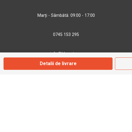
Marți - Sâmbătă: 09:00 - 17:00
0745 153 295
info@bbmoto.ro
Detalii de livrare
Magazin
Otopeni
Str. Ferme D Nr. 2
Otopeni, Ilfov