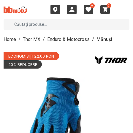
0
0
Home
/
Thor MX
/
Enduro & Motocross
/
Mănuși
ECONOMISIȚI 22.00 RON
20% REDUCERE