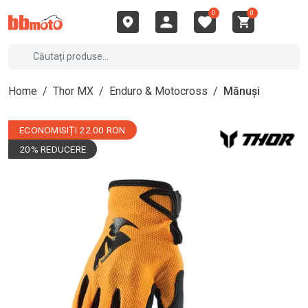
0
0
Home
/
Thor MX
/
Enduro & Motocross
/
Mănuși
ECONOMISIȚI 22.00 RON
20% REDUCERE