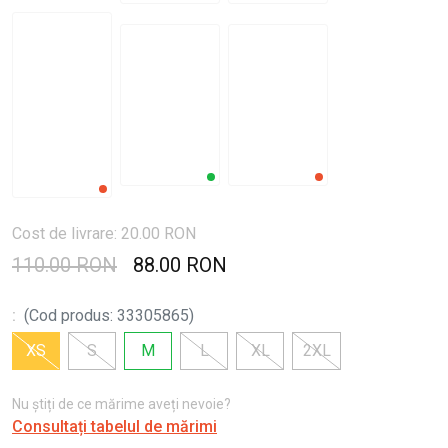
Cost de livrare: 20.00 RON
110.00 RON
88.00 RON
:
(
Cod produs
:
33305865
)
XS
S
M
L
XL
2XL
Nu știți de ce mărime aveți nevoie?
Consultați tabelul de mărimi