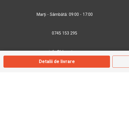
Marți - Sâmbătă: 09:00 - 17:00
0745 153 295
info@bbmoto.ro
Detalii de livrare
Magazin
Otopeni
Str. Ferme D Nr. 2
Otopeni, Ilfov