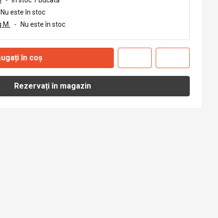
Nu este în stoc
 M.
-
Nu este în stoc
ugați în coș
Rezervați în magazin