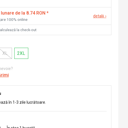
 lunare de la 8.74 RON
*
detalii
›
nțare 100% online
calculează la check-out
XL
2XL
 nevoie?
ărimi
u
ează în 1-3 zile lucrătoare.
i
-
În stoc 1 bucată