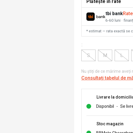
Plătește în rate
tbi bank
Rate
6-60 luni · fina
* estimat — rata exactă se 
:
S
M
L
Nu știți de ce mărime aveți
Consultați tabelul de m
Livrare la domicili
Disponibil
-
Se livr
Stoc magazin
BBMoto Gheorghen