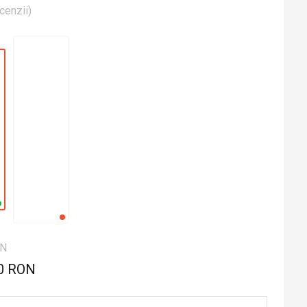
cenzii
)
ON
0 RON