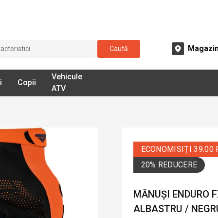
Magazi
Caută
Vehicule
i
Copii
ATV
ECONOMISIȚI 39.00
20% REDUCERE
MĂNUȘI ENDURO FX
ALBASTRU / NEGR