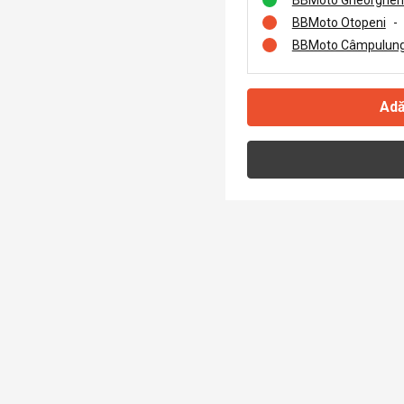
BBMoto Otopeni
-
BBMoto Câmpulung
Adă