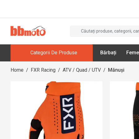
Categorii De Produse
Bărbați
Feme
Home
/
FXR Racing
/
ATV / Quad / UTV
/
Mănuși