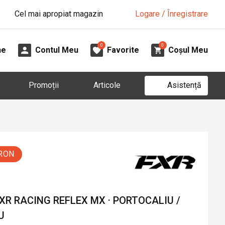
Cel mai apropiat magazin
Logare / Înregistrare
0
0
ne
Contul Meu
Favorite
Coșul Meu
Asistență
Promoții
Articole
 RON
R RACING REFLEX MX · PORTOCALIU /
U