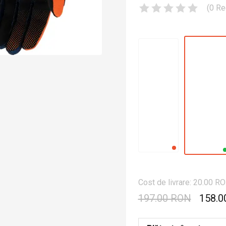
(
0
Re
Cost de livrare: 20.00 R
197.00 RON
158.0