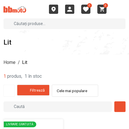
0
0
Lit
Home
/
Lit
1
produs
,
1
în stoc
Filtrează
Cele mai populare
LIVRARE GRATUITĂ