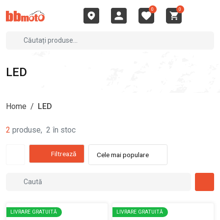
0
0
LED
Home
/
LED
2
produse
,
2
în stoc
Filtrează
Cele mai populare
LIVRARE GRATUITĂ
LIVRARE GRATUITĂ