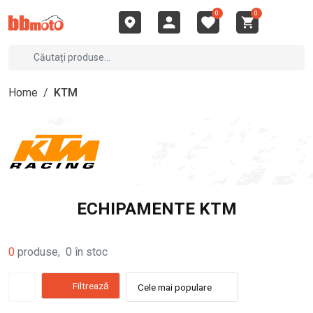
0
0
Home
/
KTM
ECHIPAMENTE KTM
0
produse
,
0
în stoc
Filtrează
Cele mai populare