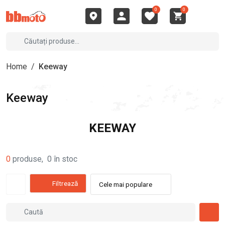
0
0
Home
/
Keeway
Keeway
KEEWAY
0
produse
,
0
în stoc
Filtrează
Cele mai populare