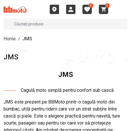
0
0
Home
/
JMS
JMS
JMS
Cagulă moto simplă pentru confort sub cască
JMS este prezent pe BBMoto printr-o cagulă moto din
bumbac, utilă pentru riderii care vor un strat subțire între
cască și piele. Este o alegere practică pentru navetă, ture
scurte, pasageri sau pentru cei care vor să protejeze
interiorul căștii. Am păstrat descrierea concentrată pe