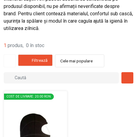
produsul disponibil, nu pe afirmații neverificate despre
brand. Pentru client contează materialul, confortul sub cască,
ușurința la spălare și modul în care cagula ajută la igienă în
utilizarea zilnică.
1
produs
,
0
în stoc
Filtrează
Cele mai populare
COST DE LIVRARE: 20.00 RON