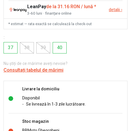
LeanPay
de la 31.16 RON / lună
*
detalii
›
3-60 luni · finanțare online
* estimat — rata exactă se calculează la check-out
:
37
38
39
40
Nu știți de ce mărime aveți nevoie?
Consultați tabelul de mărimi
Livrare la domiciliu
Disponibil
-
Se livrează în 1-3 zile lucrătoare.
Stoc magazin
BBMoto Gheorgheni