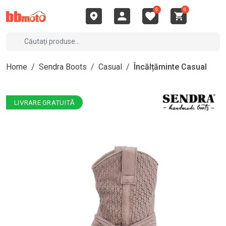
0
0
Home
/
Sendra Boots
/
Casual
/
Încălțăminte Casual
LIVRARE GRATUITĂ