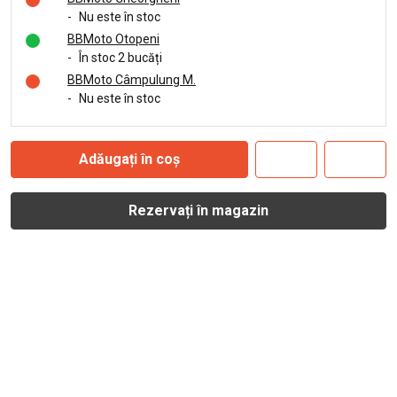
-
Nu este în stoc
BBMoto Otopeni
-
În stoc 2 bucăți
BBMoto Câmpulung M.
-
Nu este în stoc
Adăugați în coș
Rezervați în magazin