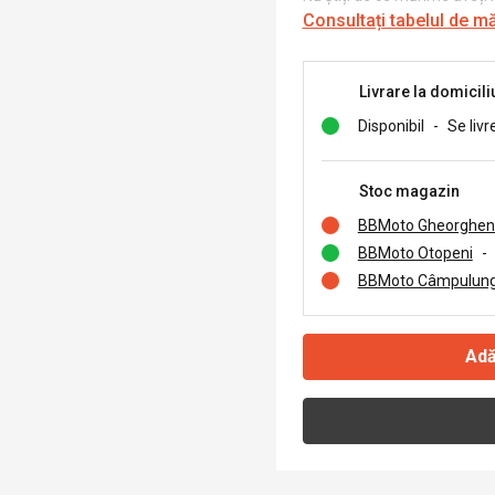
Consultați tabelul de m
Livrare la domicili
Disponibil
-
Se livr
Stoc magazin
BBMoto Gheorghen
BBMoto Otopeni
-
BBMoto Câmpulung
Adă