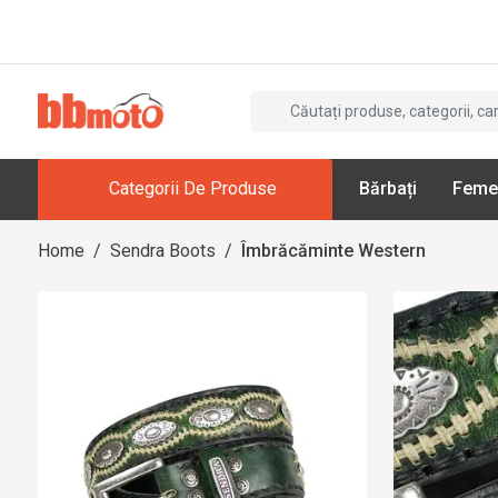
Categorii De Produse
Bărbați
Feme
Home
/
Sendra Boots
/
Îmbrăcăminte Western