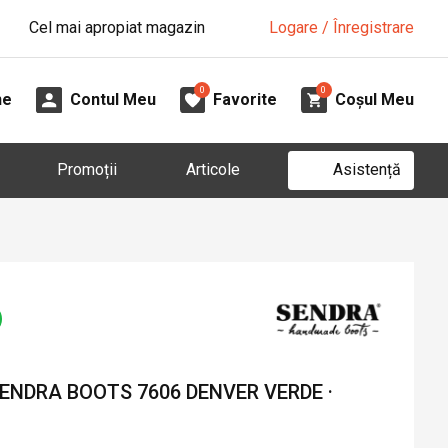
Cel mai apropiat magazin
Logare / Înregistrare
0
0
ne
Contul Meu
Favorite
Coșul Meu
Asistență
Promoții
Articole
SENDRA BOOTS 7606 DENVER VERDE ·