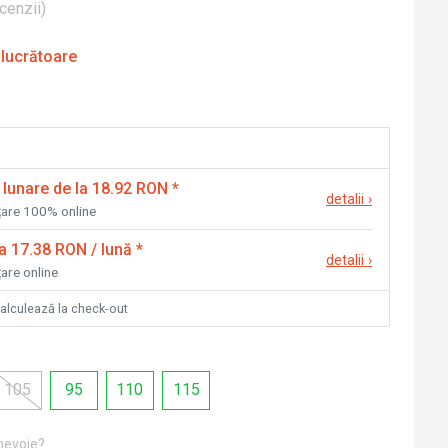
cenzii
)
 lucrătoare
 lunare de la 18.92 RON
*
detalii
›
nțare 100% online
la 17.38 RON / lună
*
detalii
›
țare online
calculează la check-out
105
95
110
115
 nevoie?