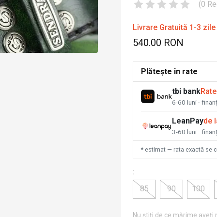
(
0
Re
Livrare Gratuită 1-3 zile
540.00 RON
Plătește în rate
tbi bank
Rate
6-60 luni · fina
LeanPay
de 
3-60 luni · finan
* estimat — rata exactă se 
:
85
90
100
Nu știți de ce mărime aveți