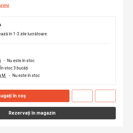
ărimi
u
ează în 1-3 zile lucrătoare.
i
-
Nu este în stoc
În stoc 3 bucăți
 M.
-
Nu este în stoc
ugați în coș
Rezervați în magazin