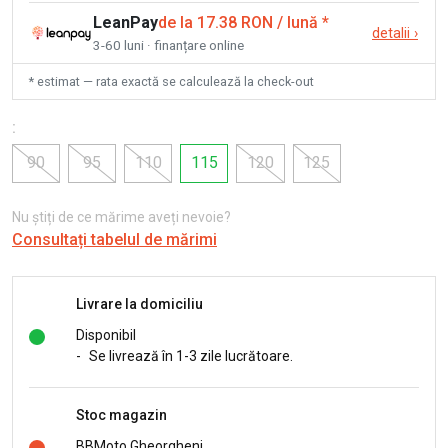
LeanPay
de la 17.38 RON / lună
*
detalii
›
3-60 luni · finanțare online
* estimat — rata exactă se calculează la check-out
:
90
95
110
115
120
125
Nu știți de ce mărime aveți nevoie?
Consultați tabelul de mărimi
Livrare la domiciliu
Disponibil
-
Se livrează în 1-3 zile lucrătoare.
Stoc magazin
BBMoto Gheorgheni