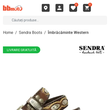
0
0
Home
/
Sendra Boots
/
Îmbrăcăminte Western
LIVRARE GRATUITĂ