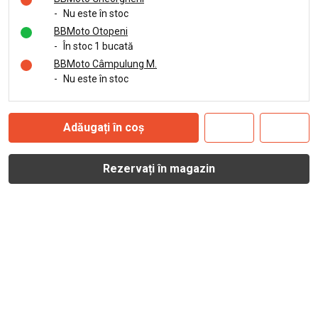
-
Nu este în stoc
BBMoto Otopeni
-
În stoc 1 bucată
BBMoto Câmpulung M.
-
Nu este în stoc
Adăugați în coș
Rezervați în magazin