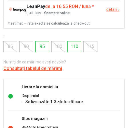
LeanPay
de la 16.55 RON / lună
*
detalii
›
3-60 luni · finanțare online
* estimat — rata exactă se calculează la check-out
:
85
90
95
100
110
115
Nu știți de ce mărime aveți nevoie?
Consultați tabelul de mărimi
Livrare la domiciliu
Disponibil
-
Se livrează în 1-3 zile lucrătoare.
Stoc magazin
BBMoto Gheorgheni