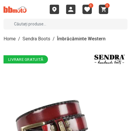
0
0
Home
/
Sendra Boots
/
Îmbrăcăminte Western
LIVRARE GRATUITĂ