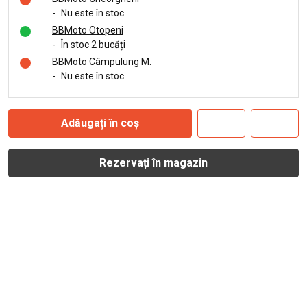
-
Nu este în stoc
BBMoto Otopeni
-
În stoc 2 bucăți
BBMoto Câmpulung M.
-
Nu este în stoc
Adăugați în coș
Rezervați în magazin