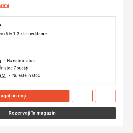
ărimi
u
ează în 1-3 zile lucrătoare.
i
-
Nu este în stoc
În stoc 7 bucăți
 M.
-
Nu este în stoc
ugați în coș
Rezervați în magazin