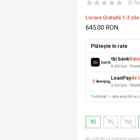
(
0
Re
Livrare Gratuită 1-3 zile
645.00 RON
Plătește în rate
tbi bank
Rate
6-60 luni · fina
LeanPay
de 
3-60 luni · finan
* estimat — rata exactă se 
:
90
95
100
Nu știți de ce mărime aveți