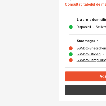
Consultați tabelul de m
Livrare la domicili
Disponibil
-
Se livr
Stoc magazin
BBMoto Gheorghen
BBMoto Otopeni
-
BBMoto Câmpulung
Adă