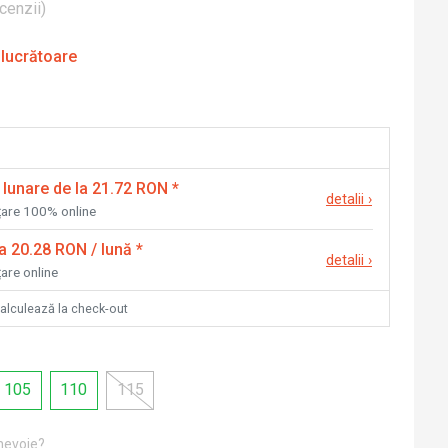
cenzii
)
 lucrătoare
 lunare de la 21.72 RON
*
detalii
›
nțare 100% online
la 20.28 RON / lună
*
detalii
›
țare online
calculează la check-out
105
110
115
 nevoie?