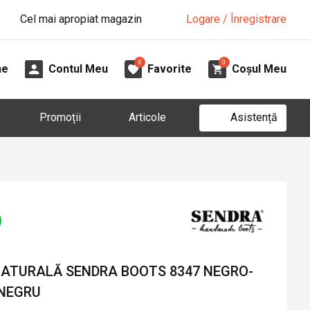
Cel mai apropiat magazin
Logare / Înregistrare
0
0
ne
Contul Meu
Favorite
Coșul Meu
Asistență
Promoții
Articole
 NATURALĂ SENDRA BOOTS 8347 NEGRO-
 NEGRU