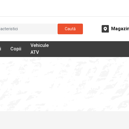
Magazi
Caută
Vehicule
i
Copii
ATV