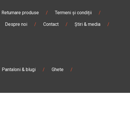
Returnare produse
/
Termeni și condiții
/
Despre noi
/
Contact
/
Știri & media
/
Pantaloni & blugi
/
Ghete
/
Magazin
Câmpulung M.
Str. Valea Seacă nr. 5
Câmpulung Moldovenesc, Suceava
:00
Marți - Sâmbătă: 10:00 - 18:00