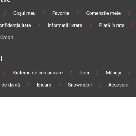
/
Coșul meu
/
Favorite
/
Comenzile mele
/
onfidențialitate
/
Informații livrare
/
Plată în rate
/
iCredit
i
/
Sisteme de comunicare
/
Geci
/
Mănuși
/
e de damă
/
Enduro
/
Snowmobil
/
Accesorii
n
Gheorgheni
Magazin
Otopeni
olae Bălcescu Nr. 100
Str. Ferme D Nr. 2
eni, Harghita
Otopeni, Ilfov
Sâmbătă: 09:00 - 17:00
Marți - Sâmbătă: 10:00 - 18