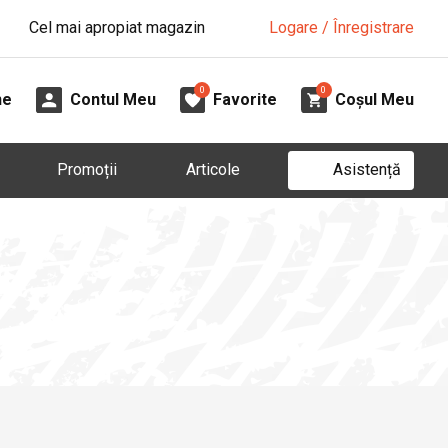
Cel mai apropiat magazin
Logare / Înregistrare
0
0
ne
Contul Meu
Favorite
Coșul Meu
Asistență
Promoții
Articole