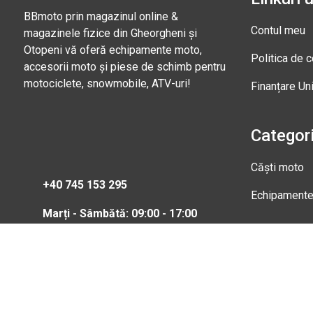
BBmoto prin magazinul online &
Contul meu
magazinele fizice din Gheorgheni și
Otopeni vă oferă echipamente moto,
Politica de c
accesorii moto și piese de schimb pentru
motociclete, snowmobile, ATV-uri!
Finanțare Un
Categori
Căști moto
+40 745 153 295
Echipament
Marți - Sâmbătă: 09:00 - 17:00
Magazi
Str. Nic
Gheorgh
Marți - 