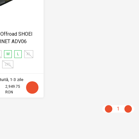
 Offroad SHOEI
RNET ADV06
M
L
XL
2XL
uită, 1-3 zile
2,949.75
RON
1