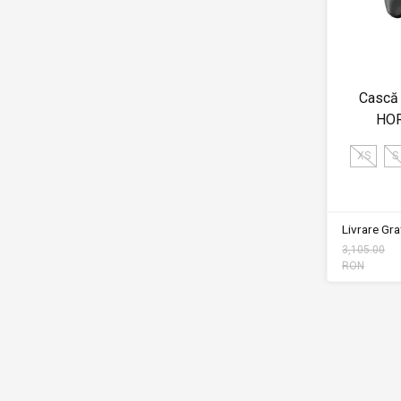
Cască
HO
XS
S
Livrare Grat
3,105.00
RON