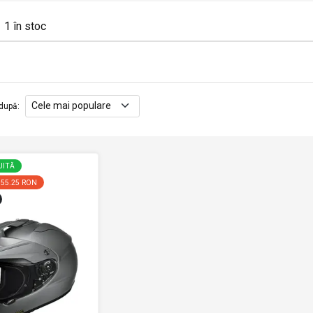
1
în stoc
după
:
UITĂ
155.25 RON