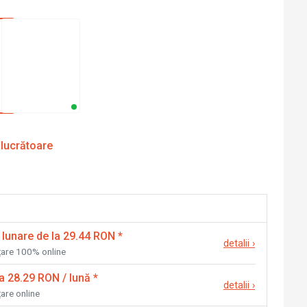
 lucrătoare
 lunare de la 29.44 RON
*
detalii
›
nțare 100% online
la 28.29 RON / lună
*
detalii
›
țare online