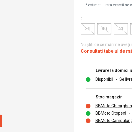
* estimat — rata exactă se 
:
39
40
41
Nu știți de ce mărime aveți
Consultați tabelul de m
Livrare la domicili
Disponibil
-
Se livr
Stoc magazin
BBMoto Gheorghen
BBMoto Otopeni
-
BBMoto Câmpulung