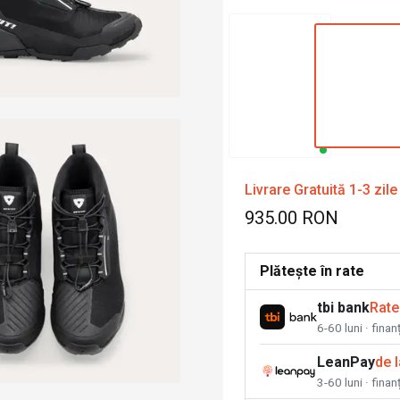
Livrare Gratuită 1-3 zile
935.00 RON
Plătește în rate
tbi bank
Rate
6-60 luni · fina
LeanPay
de 
3-60 luni · finan