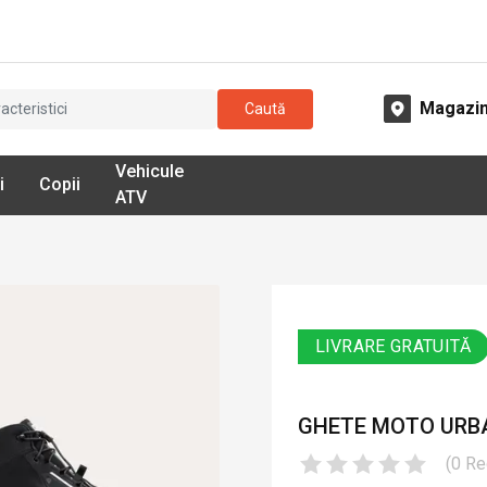
Magazi
Caută
Vehicule
i
Copii
ATV
LIVRARE GRATUITĂ
GHETE MOTO URBA
(
0
Re