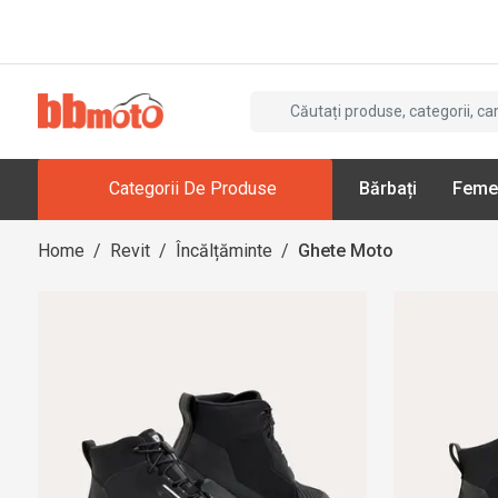
Categorii De Produse
Bărbați
Feme
Home
/
Revit
/
Încălțăminte
/
Ghete Moto