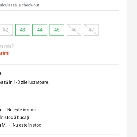
calculează la check-out
42
43
44
45
46
47
 nevoie?
ărimi
u
ează în 1-3 zile lucrătoare.
i
-
Nu este în stoc
În stoc 3 bucăți
 M.
-
Nu este în stoc