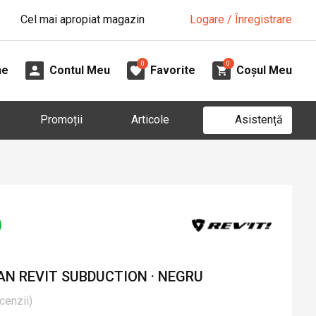
Cel mai apropiat magazin
Logare / Înregistrare
0
0
ne
Contul Meu
Favorite
Coșul Meu
Asistență
Promoții
Articole
N REVIT SUBDUCTION · NEGRU
cenzii
)