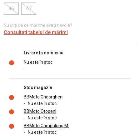
46
47
Nu știți de ce mărime aveți nevoie?
Consultați tabelul de mărimi
Livrare la domiciliu
Nu este în stoc
-
Stoc magazin
BBMoto Gheorgheni
-
Nu este în stoc
BBMoto Otopeni
-
Nu este în stoc
BBMoto Câmpulung M.
-
Nu este în stoc