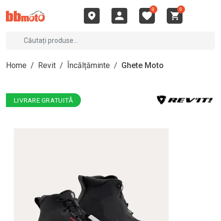
0
0
Home
/
Revit
/
Încălțăminte
/
Ghete Moto
LIVRARE GRATUITĂ