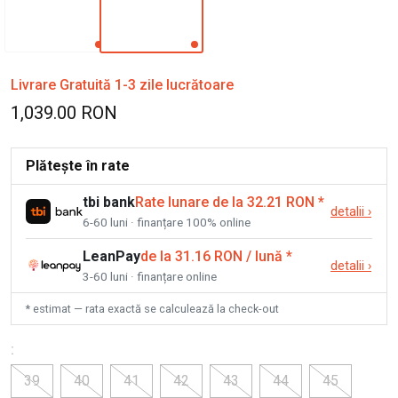
Livrare Gratuită 1-3 zile lucrătoare
1,039.00 RON
Plătește în rate
tbi bank
Rate lunare de la 32.21 RON
*
detalii
›
6-60 luni · finanțare 100% online
LeanPay
de la 31.16 RON / lună
*
detalii
›
3-60 luni · finanțare online
* estimat — rata exactă se calculează la check-out
:
39
40
41
42
43
44
45