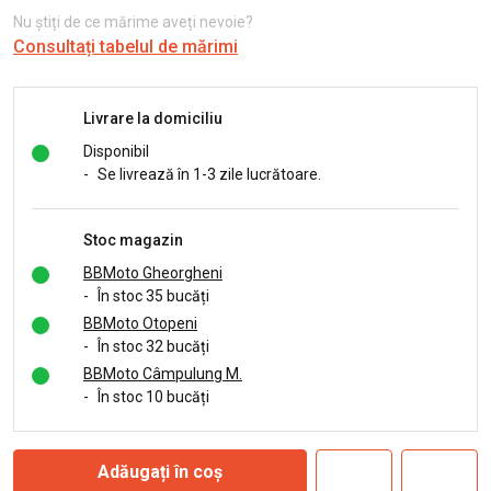
Nu știți de ce mărime aveți nevoie?
Consultați tabelul de mărimi
Livrare la domiciliu
Disponibil
-
Se livrează în 1-3 zile lucrătoare.
Stoc magazin
BBMoto Gheorgheni
-
În stoc 35 bucăți
BBMoto Otopeni
-
În stoc 32 bucăți
BBMoto Câmpulung M.
-
În stoc 10 bucăți
Adăugați în coș