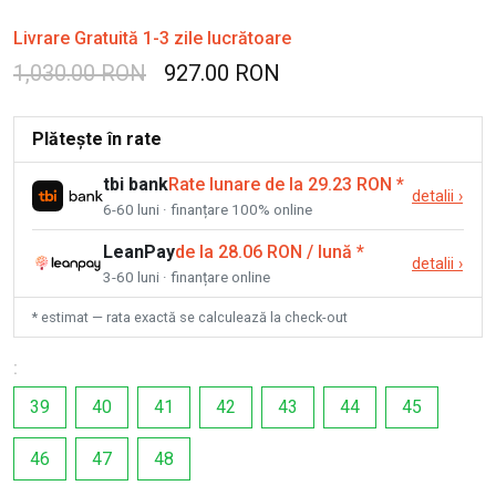
Livrare Gratuită 1-3 zile lucrătoare
1,030.00 RON
927.00 RON
Plătește în rate
tbi bank
Rate lunare de la 29.23 RON
*
detalii
›
6-60 luni · finanțare 100% online
LeanPay
de la 28.06 RON / lună
*
detalii
›
3-60 luni · finanțare online
* estimat — rata exactă se calculează la check-out
:
39
40
41
42
43
44
45
46
47
48