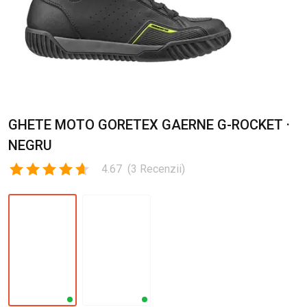
GHETE MOTO GORETEX GAERNE G-ROCKET ·
NEGRU
4.67
(
3
Recenzii
)