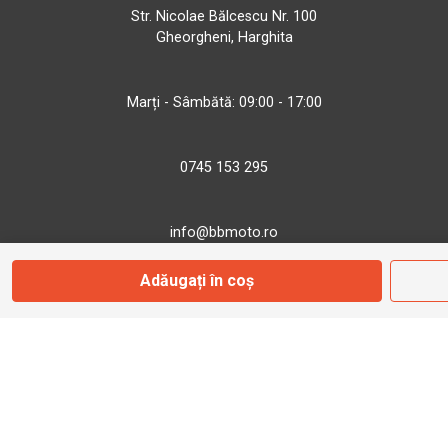
Str. Nicolae Bălcescu Nr. 100
Gheorgheni, Harghita
Marți - Sâmbătă: 09:00 - 17:00
0745 153 295
info@bbmoto.ro
Adăugați în coș
Magazin
Otopeni
Str. Ferme D Nr. 2