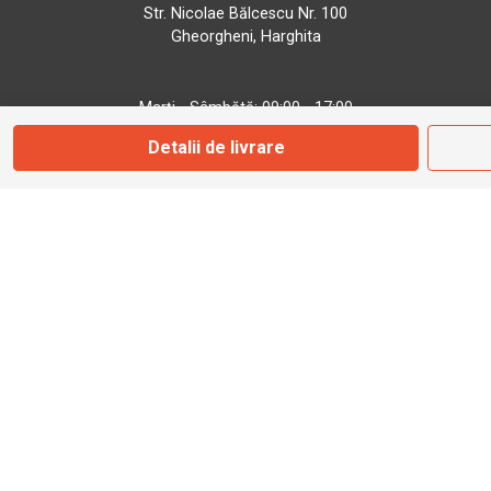
Str. Nicolae Bălcescu Nr. 100
Gheorgheni, Harghita
Marți - Sâmbătă: 09:00 - 17:00
Detalii de livrare
0745 153 295
info@bbmoto.ro
Magazin
Otopeni
Str. Ferme D Nr. 2
Otopeni, Ilfov