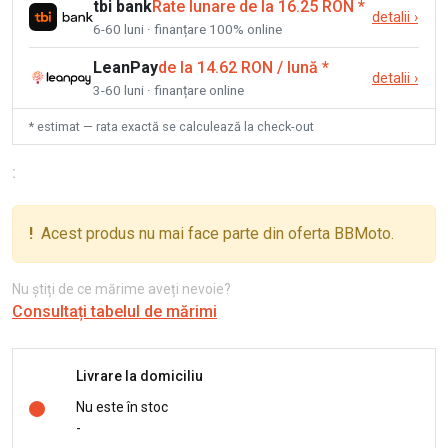
tbi bank
Rate lunare de la 16.25 RON
*
detalii
›
6-60 luni · finanțare 100% online
LeanPay
de la 14.62 RON / lună
*
detalii
›
3-60 luni · finanțare online
* estimat — rata exactă se calculează la check-out
:
!
Acest produs nu mai face parte din oferta BBMoto.
Nu știți de ce mărime aveți nevoie?
Consultați tabelul de mărimi
Livrare la domiciliu
Nu este în stoc
-