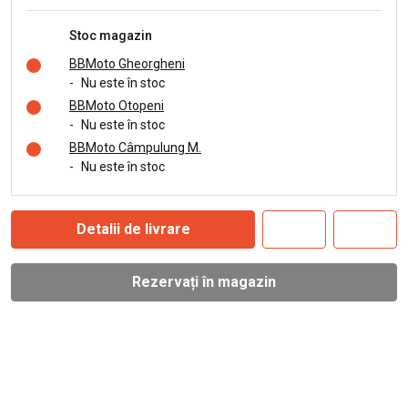
Stoc magazin
BBMoto Gheorgheni
-
Nu este în stoc
BBMoto Otopeni
-
Nu este în stoc
BBMoto Câmpulung M.
-
Nu este în stoc
Detalii de livrare
Rezervați în magazin