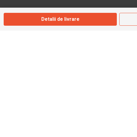
Marți - Sâmbătă: 09:00 - 17:00
Detalii de livrare
0745 153 295
info@bbmoto.ro
Magazin
Otopeni
Str. Ferme D Nr. 2
Otopeni, Ilfov