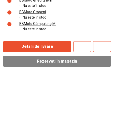
BBMoto Gheorgheni
-
Nu este în stoc
BBMoto Otopeni
-
Nu este în stoc
BBMoto Câmpulung M.
-
Nu este în stoc
Detalii de livrare
Rezervați în magazin