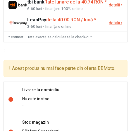
tbi bank
Rate lunare de la 40.74 RON
*
detalii
›
6-60 luni · finanțare 100% online
LeanPay
de la 40.00 RON / lună
*
detalii
›
3-60 luni · finanțare online
* estimat — rata exactă se calculează la check-out
:
!
Acest produs nu mai face parte din oferta BBMoto.
Livrare la domiciliu
Nu este în stoc
-
Stoc magazin