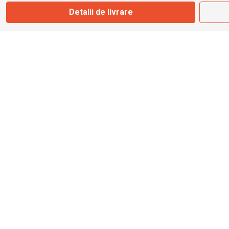
Marți - Sâmbătă: 09:00 - 17:00
Detalii de livrare
0745 153 295
info@bbmoto.ro
Magazin
Otopeni
Str. Ferme D Nr. 2
Otopeni, Ilfov
Marți - Sâmbătă: 10:00 - 18:00