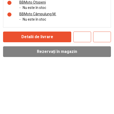
BBMoto Otopeni
-
Nu este în stoc
BBMoto Câmpulung M.
-
Nu este în stoc
Detalii de livrare
Rezervați în magazin