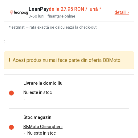
LeanPay
de la 27.95 RON / lună
*
detalii
›
3-60 luni · finanțare online
* estimat — rata exactă se calculează la check-out
:
!
Acest produs nu mai face parte din oferta BBMoto.
Livrare la domiciliu
Nu este în stoc
-
Stoc magazin
BBMoto Gheorgheni
-
Nu este în stoc