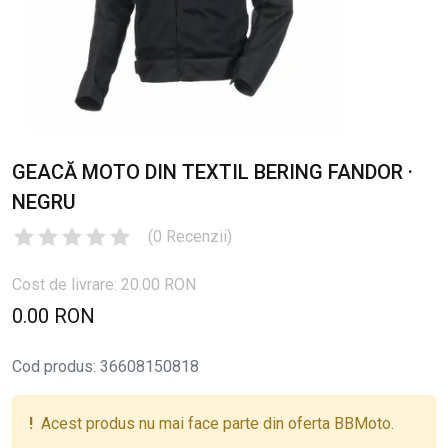
GEACĂ MOTO DIN TEXTIL BERING FANDOR ·
NEGRU
(
0
Recenzii
)
Cost de livrare: 20.00 RON
0.00 RON
Cod produs
:
36608150818
!
Acest produs nu mai face parte din oferta BBMoto.