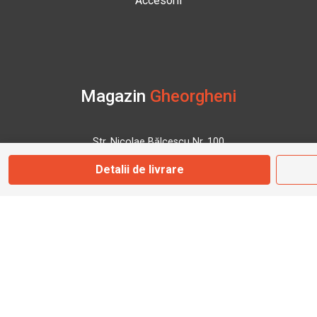
Accesorii
Magazin
Gheorgheni
Str. Nicolae Bălcescu Nr. 100
Gheorgheni, Harghita
Detalii de livrare
Marți - Sâmbătă: 09:00 - 17:00
0745 153 295
info@bbmoto.ro