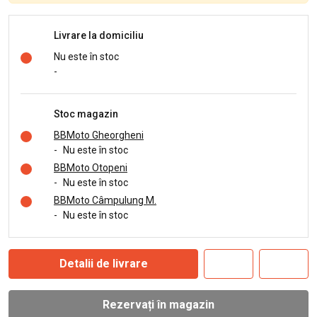
Livrare la domiciliu
Nu este în stoc
-
Stoc magazin
BBMoto Gheorgheni
-
Nu este în stoc
BBMoto Otopeni
-
Nu este în stoc
BBMoto Câmpulung M.
-
Nu este în stoc
Detalii de livrare
Rezervați în magazin