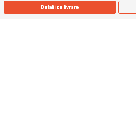
Marți - Sâmbătă: 09:00 - 17:00
Detalii de livrare
0745 153 295
info@bbmoto.ro
Magazin
Otopeni
Str. Ferme D Nr. 2
Otopeni, Ilfov
Marți - Sâmbătă: 10:00 - 18:00