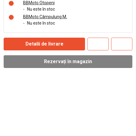
BBMoto Otopeni
-
Nu este în stoc
BBMoto Câmpulung M.
-
Nu este în stoc
Detalii de livrare
Rezervați în magazin