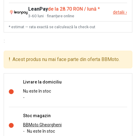
LeanPay
de la 28.70 RON / lună
*
detalii
›
3-60 luni · finanțare online
* estimat — rata exactă se calculează la check-out
:
!
Acest produs nu mai face parte din oferta BBMoto.
Livrare la domiciliu
Nu este în stoc
-
Stoc magazin
BBMoto Gheorgheni
-
Nu este în stoc