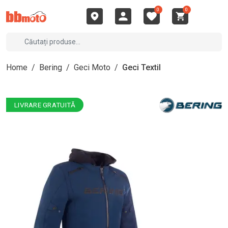
0
0
Home
/
Bering
/
Geci Moto
/
Geci Textil
LIVRARE GRATUITĂ