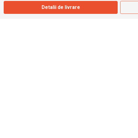
Marți - Sâmbătă: 09:00 - 17:00
Detalii de livrare
0745 153 295
info@bbmoto.ro
Magazin
Otopeni
Str. Ferme D Nr. 2
Otopeni, Ilfov
Marți - Sâmbătă: 10:00 - 18:00