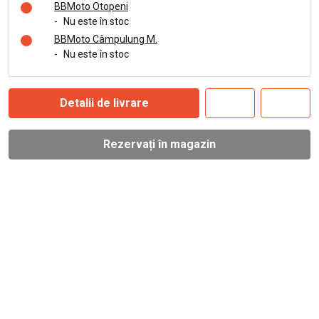
BBMoto Otopeni
-
Nu este în stoc
BBMoto Câmpulung M.
-
Nu este în stoc
Detalii de livrare
Rezervați în magazin