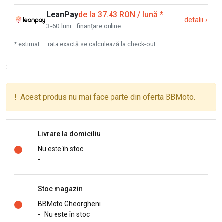
LeanPay
de la 37.43 RON / lună
*
detalii
›
3-60 luni · finanțare online
* estimat — rata exactă se calculează la check-out
:
!
Acest produs nu mai face parte din oferta BBMoto.
Livrare la domiciliu
Nu este în stoc
-
Stoc magazin
BBMoto Gheorgheni
-
Nu este în stoc