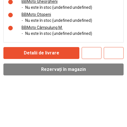
BBMoto Gheorgheni
-
Nu este în stoc (undefined undefined)
BBMoto Otopeni
-
Nu este în stoc (undefined undefined)
BBMoto Câmpulung M.
-
Nu este în stoc (undefined undefined)
Detalii de livrare
Rezervați în magazin