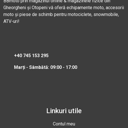
BBmoto prin magazinul online & magazinele fizice din
Gheorgheni și Otopeni vă oferă echipamente moto, accesorii
moto și piese de schimb pentru motociclete, snowmobile,
ATV-uri!
+40 745 153 295
Marți - Sâmbătă: 09:00 - 17:00
Linkuri utile
Contul meu