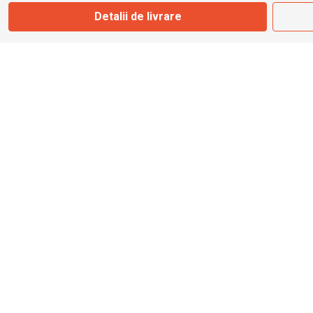
Detalii de livrare
info@bbmoto.ro
Magazin
Otopeni
Str. Ferme D Nr. 2
Otopeni, Ilfov
Marți - Sâmbătă: 10:00 - 18:00
0755 141 155