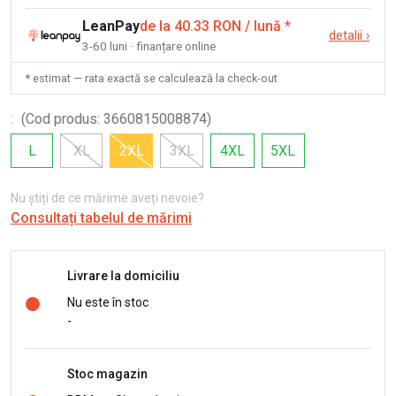
LeanPay
de la 40.33 RON / lună
*
detalii
›
3-60 luni · finanțare online
* estimat — rata exactă se calculează la check-out
:
(
Cod produs
:
3660815008874
)
L
XL
2XL
3XL
4XL
5XL
Nu știți de ce mărime aveți nevoie?
Consultați tabelul de mărimi
Livrare la domiciliu
Nu este în stoc
-
Stoc magazin