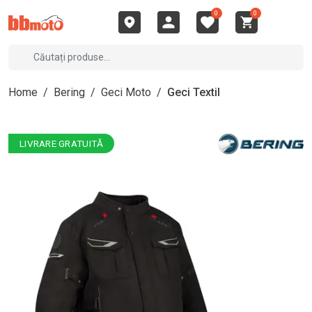
0
0
Home
/
Bering
/
Geci Moto
/
Geci Textil
LIVRARE GRATUITĂ