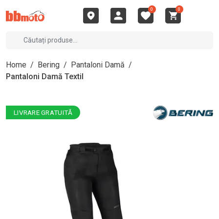
0
0
Home
/
Bering
/
Pantaloni Damă
/
Pantaloni Damă Textil
LIVRARE GRATUITĂ