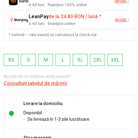
detalii
›
6-60 luni · finanțare 100% online
LeanPay
de la 24.83 RON / lună
*
detalii
›
3-60 luni · finanțare online
* estimat — rata exactă se calculează la check-out
:
XS
S
M
L
XL
2XL
3XL
Nu știți de ce mărime aveți nevoie?
Consultați tabelul de mărimi
Livrare la domiciliu
Disponibil
-
Se livrează în 1-3 zile lucrătoare.
Stoc magazin