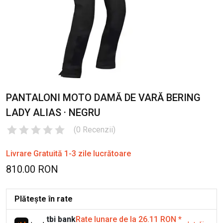
PANTALONI MOTO DAMĂ DE VARĂ BERING
LADY ALIAS · NEGRU
(
0
Recenzii
)
Livrare Gratuită 1-3 zile lucrătoare
810.00 RON
Plătește în rate
tbi bank
Rate lunare de la 26.11 RON
*