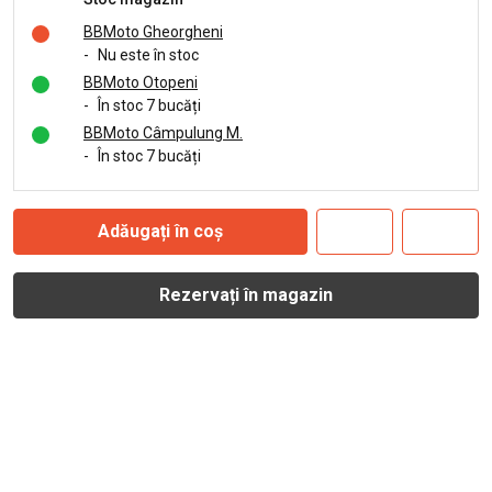
BBMoto Gheorgheni
-
Nu este în stoc
BBMoto Otopeni
-
În stoc 7 bucăți
BBMoto Câmpulung M.
-
În stoc 7 bucăți
Adăugați în coș
Rezervați în magazin