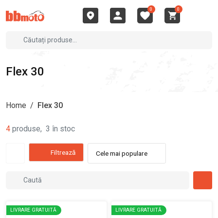
0
0
Flex 30
Home
/
Flex 30
4
produse
,
3
în stoc
Filtrează
Cele mai populare
LIVRARE GRATUITĂ
LIVRARE GRATUITĂ