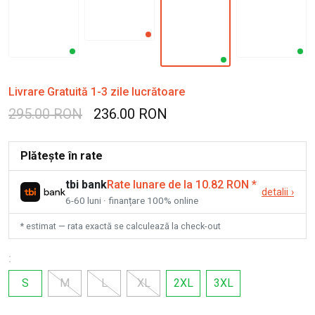
Livrare Gratuită 1-3 zile lucrătoare
295.00 RON
236.00 RON
Plătește în rate
tbi bank
Rate lunare de la 10.82 RON
*
detalii
›
6-60 luni · finanțare 100% online
* estimat — rata exactă se calculează la check-out
:
S
M
L
XL
2XL
3XL