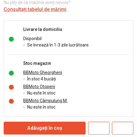
Nu știți de ce mărime aveți nevoie?
Consultați tabelul de mărimi
Livrare la domiciliu
Disponibil
-
Se livrează în 1-3 zile lucrătoare.
Stoc magazin
BBMoto Gheorgheni
-
În stoc 4 bucăți
BBMoto Otopeni
-
Nu este în stoc
BBMoto Câmpulung M.
-
Nu este în stoc
Adăugați în coș