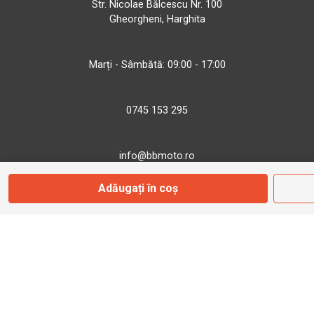
Str. Nicolae Bălcescu Nr. 100
Gheorgheni, Harghita
Marți - Sâmbătă: 09:00 - 17:00
0745 153 295
info@bbmoto.ro
Adăugați în coș
Magazin
Otopeni
Str. Ferme D Nr. 2
Otopeni, Ilfov