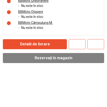
BBMoto Gheorgheni
-
Nu este în stoc
BBMoto Otopeni
-
Nu este în stoc
BBMoto Câmpulung M.
-
Nu este în stoc
Detalii de livrare
Rezervați în magazin