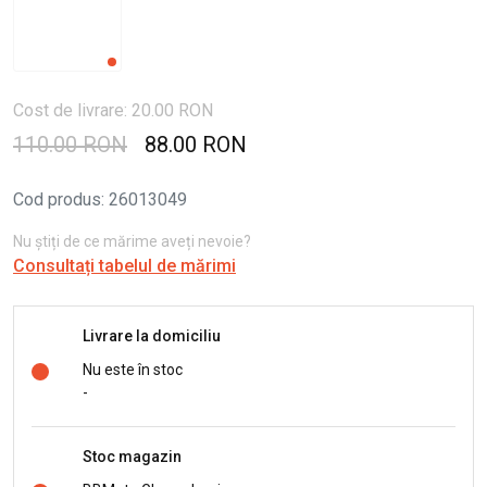
Cost de livrare: 20.00 RON
110.00 RON
88.00 RON
Cod produs
:
26013049
Nu știți de ce mărime aveți nevoie?
Consultați tabelul de mărimi
Livrare la domiciliu
Nu este în stoc
-
Stoc magazin