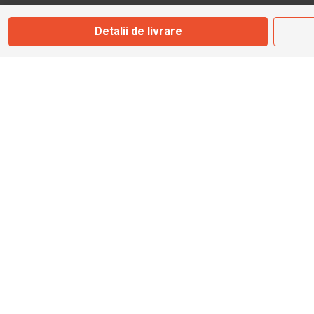
Detalii de livrare
Magazin
Otopeni
Str. Ferme D Nr. 2
Otopeni, Ilfov
Marți - Sâmbătă: 10:00 - 18:00
0755 141 155
otopeni@bbmoto.ro