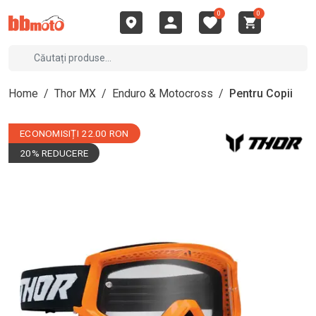
0
0
Home
/
Thor MX
/
Enduro & Motocross
/
Pentru Copii
ECONOMISIȚI 22.00 RON
20% REDUCERE