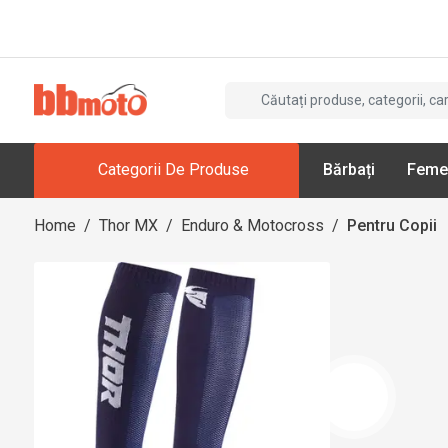
Categorii De Produse
Bărbați
Feme
Home
/
Thor MX
/
Enduro & Motocross
/
Pentru Copii