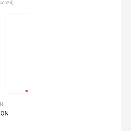
cenzii
)
ON
RON