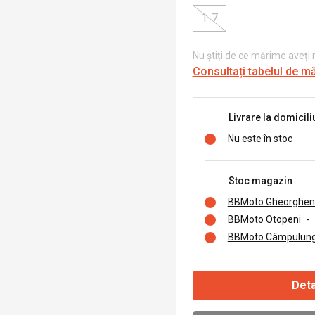
1-7
Nu știți de ce mărime aveți
Consultați tabelul de m
Livrare la domicili
Nu este în stoc
Stoc magazin
BBMoto Gheorghen
BBMoto Otopeni
-
BBMoto Câmpulung
Deta