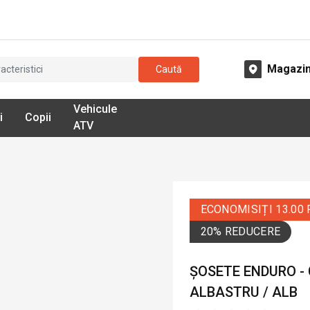
Magazi
Caută
Vehicule
i
Copii
ATV
ECONOMISIȚI 13.00
20% REDUCERE
ȘOSETE ENDURO - 
ALBASTRU / ALB