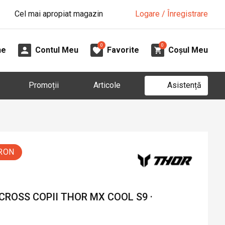
Cel mai apropiat magazin
Logare / Înregistrare
0
0
ne
Contul Meu
Favorite
Coșul Meu
Asistență
Promoții
Articole
 RON
CROSS COPII THOR MX COOL S9 ·