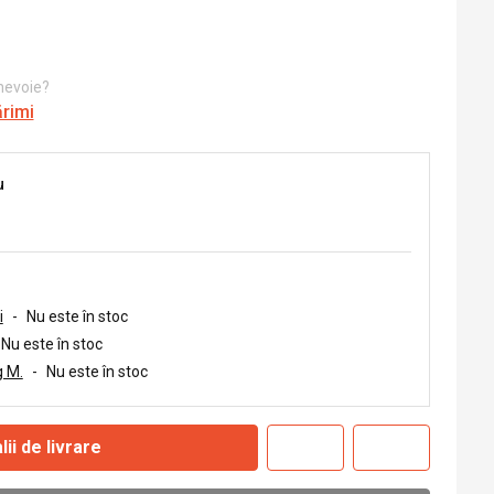
 nevoie?
ărimi
u
i
-
Nu este în stoc
Nu este în stoc
 M.
-
Nu este în stoc
lii de livrare