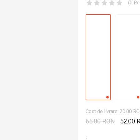
(
0
Re
Cost de livrare: 20.00 R
65.00 RON
52.00 
: